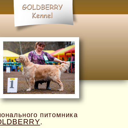
ионального питомника
OLDBERRY
.