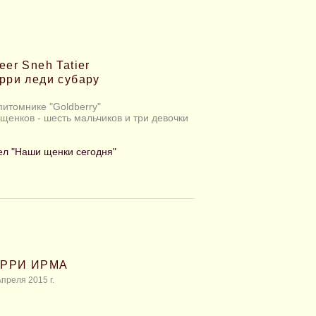
eer Sneh Tatier
рри леди субару
 питомнике "Goldberry"
щенков - шесть мальчиков и три девочки
ел "Наши щенки сегодня"
ЕРРИ ИРМА
преля 2015 г.