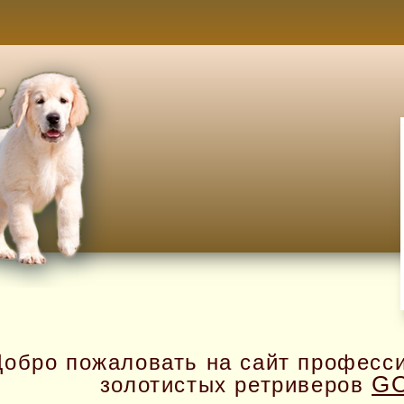
Добро пожаловать на сайт професс
G
золотистых ретриверов