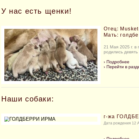
У нас есть щенки!
Отец: Musket
Мать: голдбе
21 Мая 2025 г. в
родились девять 
›
Подробнее
›
Перейти в разд
Наши собаки:
г-жа ГОЛДБ
Дата рождения 12 А
›
Подробнее